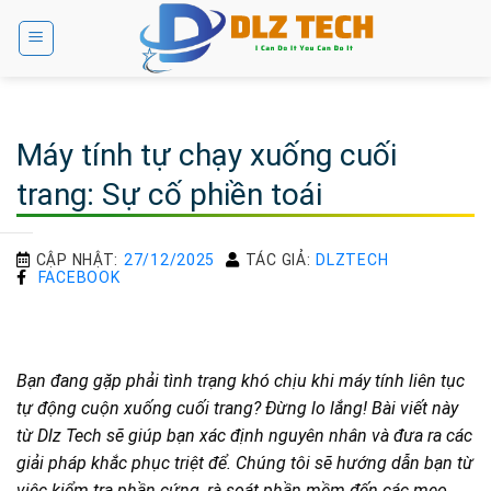
Bỏ
qua
nội
dung
Máy tính tự chạy xuống cuối
trang: Sự cố phiền toái
CẬP NHẬT:
27/12/2025
TÁC GIẢ:
DLZTECH
FACEBOOK
Bạn đang gặp phải tình trạng khó chịu khi máy tính liên tục
tự động cuộn xuống cuối trang? Đừng lo lắng! Bài viết này
từ Dlz Tech sẽ giúp bạn xác định nguyên nhân và đưa ra các
giải pháp khắc phục triệt để. Chúng tôi sẽ hướng dẫn bạn từ
việc kiểm tra phần cứng, rà soát phần mềm đến các mẹo