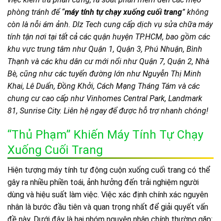
phòng tránh để “
máy tính tự chạy xuống cuối trang
” không
còn là nỗi ám ảnh. Dlz Tech cung cấp dịch vụ sửa chữa máy
tính tận nơi tại tất cả các quận huyện TP.HCM, bao gồm các
khu vực trung tâm như Quận 1, Quận 3, Phú Nhuận, Bình
Thạnh và các khu dân cư mới nổi như Quận 7, Quận 2, Nhà
Bè, cũng như các tuyến đường lớn như Nguyễn Thị Minh
Khai, Lê Duẩn, Đồng Khởi, Cách Mạng Tháng Tám và các
chung cư cao cấp như Vinhomes Central Park, Landmark
81, Sunrise City. Liên hệ ngay để được hỗ trợ nhanh chóng!
“Thủ Phạm” Khiến Máy Tính Tự Chạy
Xuống Cuối Trang
Hiện tượng máy tính tự động cuộn xuống cuối trang có thể
gây ra nhiều phiền toái, ảnh hưởng đến trải nghiệm người
dùng và hiệu suất làm việc. Việc xác định chính xác nguyên
nhân là bước đầu tiên và quan trọng nhất để giải quyết vấn
đề này. Dưới đây là hai nhóm nguyên nhân chính thường gặp: