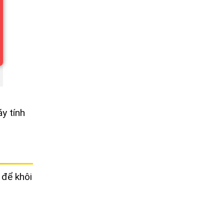
y tính
 để khôi