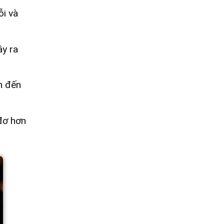
ỗi và
ây ra
n đến
đơ hơn