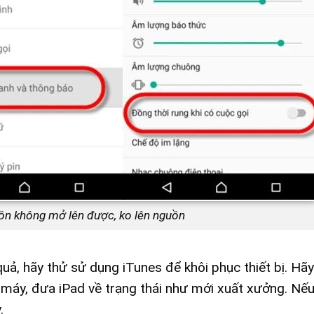
uồn không mở lên được, ko lên nguồn
uả, hãy thử sử dụng iTunes để khôi phục thiết bị. Hã
n máy, đưa iPad về trạng thái như mới xuất xưởng. Nế
.