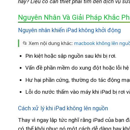
này? Liệu có cần thiết phải tìm đến dịch vụ s
Nguyên Nhân Và Giải Pháp Khắc Phụ
Nguyên nhân khiến iPad không khởi động
📂 Xem nội dung khác:
macbook không lên ngu
Pin kiệt hoặc sập nguồn sau khi bị rơi.
Vấn đề phần mềm do xung đột hoặc lỗi hệ 
Hư hại phần cứng, thường do tác động mạnh
Lỗi do nước thấm vào máy khi iPad bị rơi 
Cách xử lý khi iPad không lên nguồn
Thay vì ngay lập tức nghĩ rằng iPad của bạn 
có thể khôi phục nó một cách dễ dàng hay kh