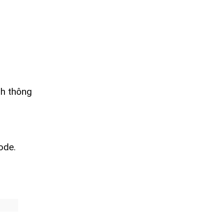
nh thông
ode.