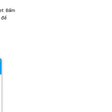
et: Bấm
 để