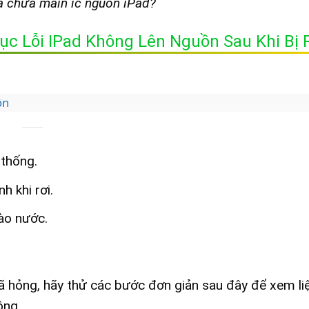
ửa chữa main ic nguồn iPad?
c Lỗi IPad Không Lên Nguồn Sau Khi Bị 
ồn
thống.
 khi rơi.
vào nước.
đã hỏng, hãy thử các bước đơn giản sau đây để xem li
ông.