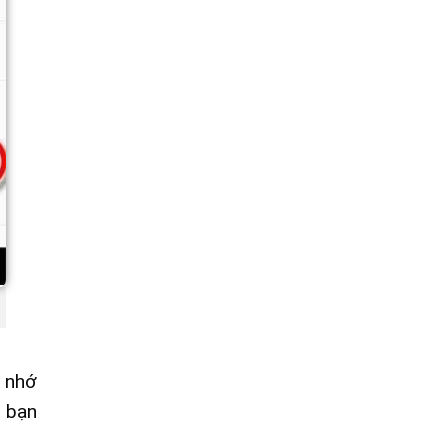
y nhớ
u bạn