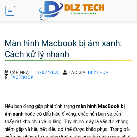
Bỏ
qua
nội
dung
Màn hình Macbook bị ám xanh:
Cách xử lý nhanh
CẬP NHẬT:
11/07/2025
TÁC GIẢ:
DLZTECH
FACEBOOK
Nếu bạn đang gặp phải tình trạng
màn hình MacBook bị
ám xanh
hoặc có dấu hiệu ố vàng, chắc hẳn bạn sẽ cảm
thấy rất khó chịu và lo lắng. Tuy nhiên, đây là vấn đề không
hiếm gặp và hầu hết đều có thể được khắc phục. Trong bài
viết này, chúng ta sẽ cùng khám phá nguyên nhân cũng như