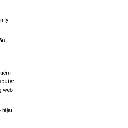
n lý
ấu
 kiếm
mputer
ng web
ó hiệu