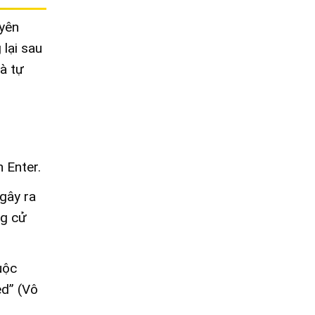
uyên
 lại sau
và tự
 Enter.
gây ra
ng cử
uộc
ed” (Vô