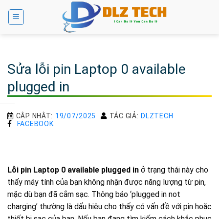
Bỏ
qua
nội
dung
Sửa lỗi pin Laptop 0 available
plugged in
CẬP NHẬT:
19/07/2025
TÁC GIẢ:
DLZTECH
FACEBOOK
Lỗi pin Laptop 0 available plugged in
ở trạng thái này cho
thấy máy tính của bạn không nhận được năng lượng từ pin,
mặc dù bạn đã cắm sạc. Thông báo ‘plugged in not
charging’ thường là dấu hiệu cho thấy có vấn đề với pin hoặc
thiết bị sạc của bạn. Nếu bạn đang tìm kiếm cách khắc phục