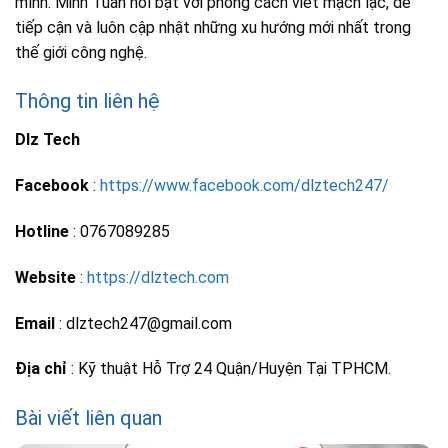
mình. Minh Tuấn nổi bật với phong cách viết mạch lạc, dễ
tiếp cận và luôn cập nhật những xu hướng mới nhất trong
thế giới công nghệ.
Thông tin liên hệ
Dlz Tech
Facebook
:
https://www.facebook.com/dlztech247/
Hotline
: 0767089285
Website
:
https://dlztech.com
Email
: dlztech247@gmail.com
Địa chỉ
: Kỹ thuật Hỗ Trợ 24 Quận/Huyện Tại TPHCM.
Bài viết liên quan