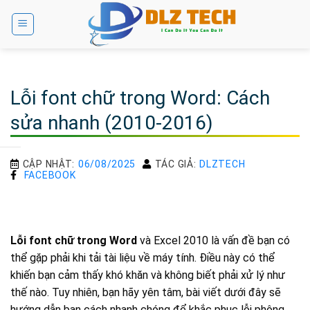
Bỏ
qua
nội
dung
Lỗi font chữ trong Word: Cách
sửa nhanh (2010-2016)
CẬP NHẬT:
06/08/2025
TÁC GIẢ:
DLZTECH
FACEBOOK
Lỗi font chữ trong Word
và Excel 2010 là vấn đề bạn có
thể gặp phải khi tải tài liệu về máy tính. Điều này có thể
khiến bạn cảm thấy khó khăn và không biết phải xử lý như
thế nào. Tuy nhiên, bạn hãy yên tâm, bài viết dưới đây sẽ
hướng dẫn bạn cách nhanh chóng để khắc phục lỗi phông