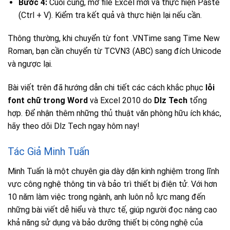
Bước 4:
Cuối cùng, mở file Excel mới và thực hiện Paste
(Ctrl + V). Kiểm tra kết quả và thực hiện lại nếu cần.
Thông thường, khi chuyển từ font .VNTime sang Time New
Roman, bạn cần chuyển từ TCVN3 (ABC) sang đích Unicode
và ngược lại.
Bài viết trên đã hướng dẫn chi tiết các cách khắc phục
lỗi
font chữ trong Word
và Excel 2010 do
Dlz Tech
tổng
hợp. Để nhận thêm những thủ thuật văn phòng hữu ích khác,
hãy theo dõi Dlz Tech ngay hôm nay!
Tác Giả Minh Tuấn
Minh Tuấn là một chuyên gia dày dặn kinh nghiệm trong lĩnh
vực công nghệ thông tin và bảo trì thiết bị điện tử. Với hơn
10 năm làm việc trong ngành, anh luôn nỗ lực mang đến
những bài viết dễ hiểu và thực tế, giúp người đọc nâng cao
khả năng sử dụng và bảo dưỡng thiết bị công nghệ của