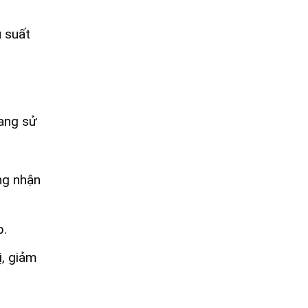
u suất
đang sử
ng nhận
p.
ị, giảm