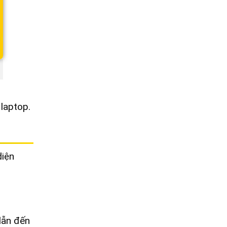
 laptop.
diện
dẫn đến