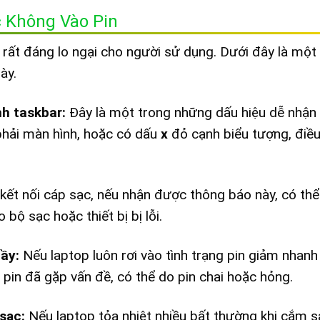
c Không Vào Pin
 rất đáng lo ngại cho người sử dụng. Dưới đây là một
ày.
nh taskbar:
Đây là một trong những dấu hiệu dễ nhận 
 phải màn hình, hoặc có dấu
x
đỏ cạnh biểu tượng, điề
 kết nối cáp sạc, nếu nhận được thông báo này, có thể
bộ sạc hoặc thiết bị bị lỗi.
đầy:
Nếu laptop luôn rơi vào tình trạng pin giảm nhan
 pin đã gặp vấn đề, có thể do pin chai hoặc hỏng.
 sạc:
Nếu laptop tỏa nhiệt nhiều bất thường khi cắm s