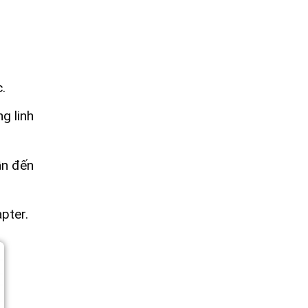
.
g linh
ẫn đến
pter.