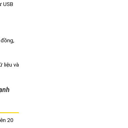
hư USB
 đồng,
ữ liệu và
mạnh
rên 20