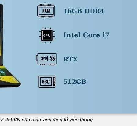
-460VN cho sinh viên điện tử viễn thông