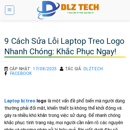
Bỏ
qua
nội
dung
9 Cách Sửa Lỗi Laptop Treo Logo
Nhanh Chóng: Khắc Phục Ngay!
CẬP NHẬT:
17/08/2025
TÁC GIẢ:
DLZTECH
FACEBOOK
Laptop bị treo
logo
là một vấn đề phổ biến mà người dùng
thường phải đối mặt, khiến thiết bị không thể khởi động và
gây ra nhiều khó khăn trong việc sử dụng. Để nhanh chóng
khắc phục tình trạng này, mọi người cần nắm rõ các nguyên
nhân và phương pháp xử lý hiệu quả. Bài viết dưới đây sẽ