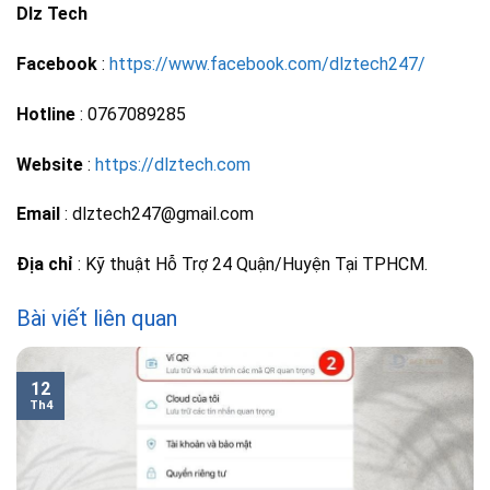
Dlz Tech
Facebook
:
https://www.facebook.com/dlztech247/
Hotline
: 0767089285
Website
:
https://dlztech.com
Email
: dlztech247@gmail.com
Địa chỉ
: Kỹ thuật Hỗ Trợ 24 Quận/Huyện Tại TPHCM.
Bài viết liên quan
12
Th4