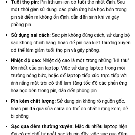
Tuổi thọ pin:
Pin lithium-ion có tuổi thọ nhất định. Sau
một thời gian sử dụng, các phản ứng hóa học bên trong
pin sẽ diễn ra không ổn định, dẫn đến sinh khí và gây
phồng pin.
Sử dụng sai cách:
Sạc pin không đúng cách, sử dụng bộ
sạc không chính hãng, hoặc để pin cạn kiệt thường xuyên
có thể làm giảm tuổi thọ pin và gây phồng.
Nhiệt độ cao:
Nhiệt độ cao là một trong những “kẻ thù”
lớn nhất của pin laptop. Việc sử dụng laptop trong môi
trường nóng bức, hoặc để laptop tiếp xúc trực tiếp với
ánh nắng mặt trời có thể làm tăng tốc độ các phản ứng
hóa học bên trong pin, dẫn đến phồng pin.
Pin kém chất lượng:
Sử dụng pin không rõ nguồn gốc,
hoặc pin đã qua sửa chữa có thể có chất lượng kém, dễ
bị phồng.
Sạc qua đêm thường xuyên:
Mặc dù nhiều laptop hiện
đại có cơ chế tự ngắt sạc khi pin đầy, việc sạc qua đêm