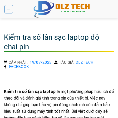
Bỏ
qua
nội
dung
Kiểm tra số lần sạc laptop độ
chai pin
CẬP NHẬT:
19/07/2025
TÁC GIẢ:
DLZTECH
FACEBOOK
Kiểm tra số lần sạc laptop
là một phương pháp hữu ích để
theo dõi và đánh giá tình trạng pin của thiết bị. Việc này
không chỉ giúp bạn bảo vệ pin đúng cách mà còn đảm bảo
hiệu suất sử dụng máy tính tốt nhất. Bài viết dưới đây sẽ
hướng dẫn bạn cách kiểm tra số lần sạc pin laptop một