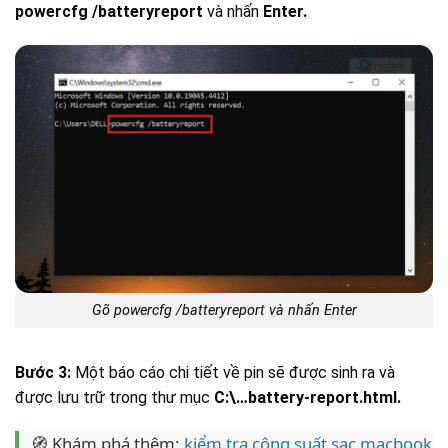
powercfg /batteryreport
và nhấn
Enter.
Gõ powercfg /batteryreport và nhấn Enter
Bước 3:
Một báo cáo chi tiết về pin sẽ được sinh ra và
được lưu trữ trong thư mục
C:\…battery-report.html.
🧭 Khám phá thêm:
kiểm tra công suất sạc macbook