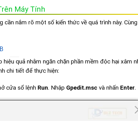
rên Máy Tính
ng cần nắm rõ một số kiến thức về quá trình này. Cùn
SB
háp hiệu quả nhằm ngăn chặn phần mềm độc hại xâm n
h chi tiết để thực hiện:
ở cửa sổ lệnh
Run
. Nhập
Gpedit.msc
và nhấn
Enter
.