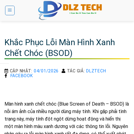
Bỏ
qua
nội
dung
Khắc Phục Lỗi Màn Hình Xanh
Chết Chóc (BSOD)
CẬP NHẬT:
04/01/2026
TÁC GIẢ:
DLZTECH
FACEBOOK
Màn hình xanh chết chóc (Blue Screen of Death – BSOD) là
nỗi ám ảnh của nhiều người dùng máy tính. Khi gặp phải tình
trạng này, máy tính đột ngột dừng hoạt động và hiển thị
một màn hình màu xanh dương với các thông tin lỗi. Nguyên
nhân gây ra lỗi màn hình xanh rất đa dạng, có thể xuất phát