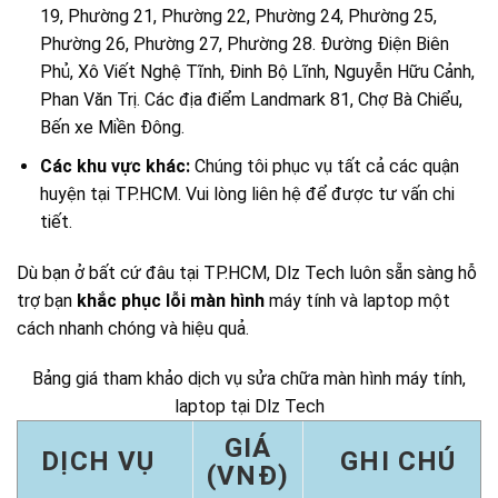
19, Phường 21, Phường 22, Phường 24, Phường 25,
Phường 26, Phường 27, Phường 28. Đường Điện Biên
Phủ, Xô Viết Nghệ Tĩnh, Đinh Bộ Lĩnh, Nguyễn Hữu Cảnh,
Phan Văn Trị. Các địa điểm Landmark 81, Chợ Bà Chiểu,
Bến xe Miền Đông.
Các khu vực khác:
Chúng tôi phục vụ tất cả các quận
huyện tại TP.HCM. Vui lòng liên hệ để được tư vấn chi
tiết.
Dù bạn ở bất cứ đâu tại TP.HCM, Dlz Tech luôn sẵn sàng hỗ
trợ bạn
khắc phục lỗi màn hình
máy tính và laptop một
cách nhanh chóng và hiệu quả.
Bảng giá tham khảo dịch vụ sửa chữa màn hình máy tính,
laptop tại Dlz Tech
GIÁ
DỊCH VỤ
GHI CHÚ
(VNĐ)