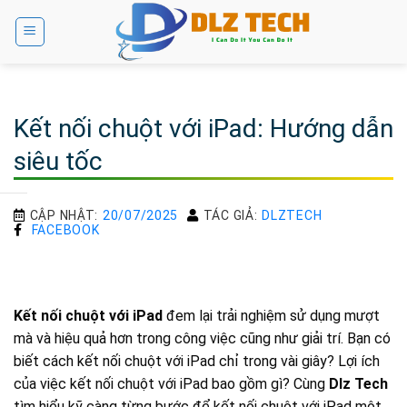
Bỏ
qua
nội
dung
Kết nối chuột với iPad: Hướng dẫn
siêu tốc
CẬP NHẬT:
20/07/2025
TÁC GIẢ:
DLZTECH
FACEBOOK
Kết nối chuột với iPad
đem lại trải nghiệm sử dụng mượt
mà và hiệu quả hơn trong công việc cũng như giải trí. Bạn có
biết cách kết nối chuột với iPad chỉ trong vài giây? Lợi ích
của việc kết nối chuột với iPad bao gồm gì? Cùng
Dlz Tech
tìm hiểu kỹ càng từng bước để kết nối chuột với iPad một