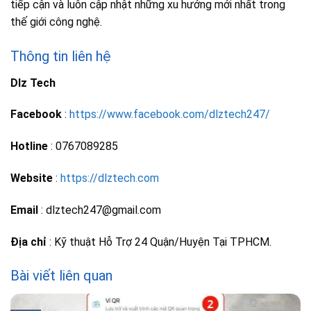
tiếp cận và luôn cập nhật những xu hướng mới nhất trong
thế giới công nghệ.
Thông tin liên hệ
Dlz Tech
Facebook
:
https://www.facebook.com/dlztech247/
Hotline
: 0767089285
Website
:
https://dlztech.com
Email
: dlztech247@gmail.com
Địa chỉ
: Kỹ thuật Hỗ Trợ 24 Quận/Huyện Tại TPHCM.
Bài viết liên quan