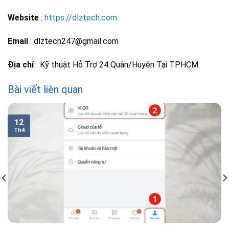
Website
:
https://dlztech.com
Email
: dlztech247@gmail.com
Địa chỉ
: Kỹ thuật Hỗ Trợ 24 Quận/Huyện Tại TPHCM.
Bài viết liên quan
12
Th4