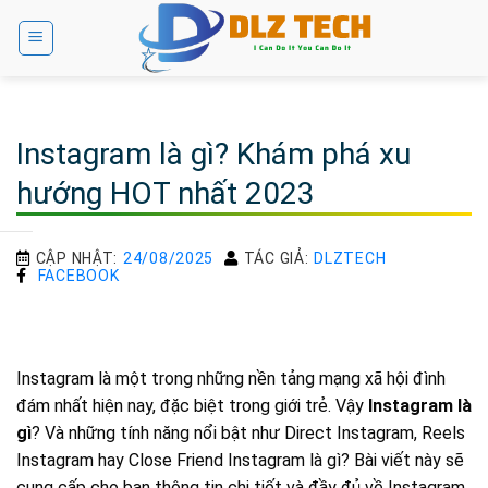
Bỏ
qua
nội
dung
Instagram là gì? Khám phá xu
hướng HOT nhất 2023
CẬP NHẬT:
24/08/2025
TÁC GIẢ:
DLZTECH
FACEBOOK
Instagram là một trong những nền tảng mạng xã hội đình
đám nhất hiện nay, đặc biệt trong giới trẻ. Vậy
Instagram là
gì
? Và những tính năng nổi bật như Direct Instagram, Reels
Instagram hay Close Friend Instagram là gì? Bài viết này sẽ
cung cấp cho bạn thông tin chi tiết và đầy đủ về Instagram,