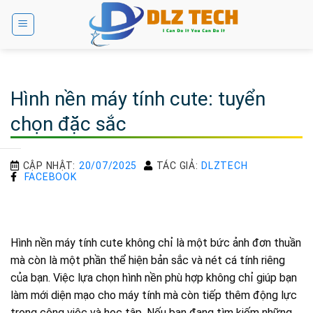
Bỏ
qua
nội
dung
Hình nền máy tính cute: tuyển
chọn đặc sắc
CẬP NHẬT:
20/07/2025
TÁC GIẢ:
DLZTECH
FACEBOOK
Hình nền máy tính cute không chỉ là một bức ảnh đơn thuần
mà còn là một phần thể hiện bản sắc và nét cá tính riêng
của bạn. Việc lựa chọn hình nền phù hợp không chỉ giúp bạn
làm mới diện mạo cho máy tính mà còn tiếp thêm động lực
trong công việc và học tập. Nếu bạn đang tìm kiếm những