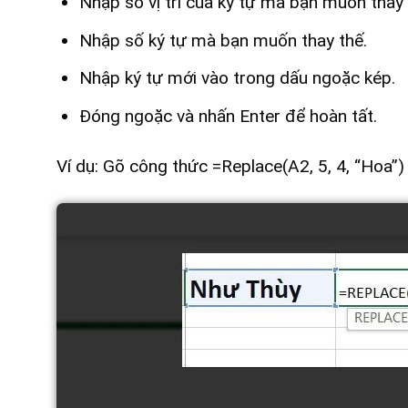
Nhập số vị trí của ký tự mà bạn muốn thay 
Nhập số ký tự mà bạn muốn thay thế.
Nhập ký tự mới vào trong dấu ngoặc kép.
Đóng ngoặc và nhấn Enter để hoàn tất.
Ví dụ: Gõ công thức =Replace(A2, 5, 4, “Hoa”) 