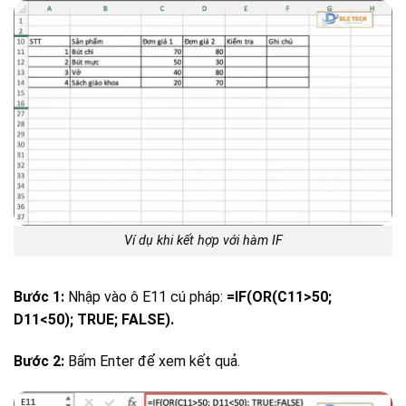
Ví dụ khi kết hợp với hàm IF
Bước 1:
Nhập vào ô E11 cú pháp:
=IF(OR(C11>50;
D11<50); TRUE; FALSE).
Bước 2:
Bấm Enter để xem kết quả.