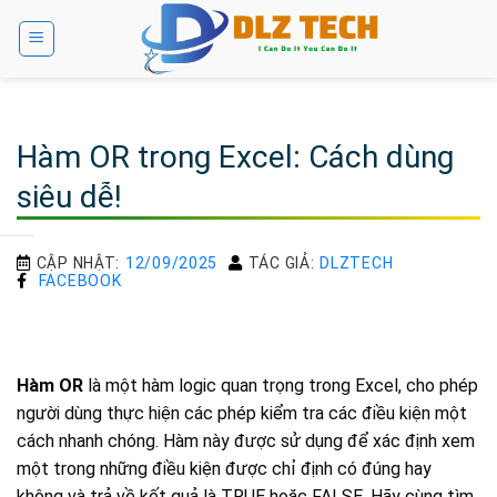
Bỏ
qua
nội
dung
Hàm OR trong Excel: Cách dùng
siêu dễ!
CẬP NHẬT:
12/09/2025
TÁC GIẢ:
DLZTECH
FACEBOOK
Hàm OR
là một hàm logic quan trọng trong Excel, cho phép
người dùng thực hiện các phép kiểm tra các điều kiện một
cách nhanh chóng. Hàm này được sử dụng để xác định xem
một trong những điều kiện được chỉ định có đúng hay
không và trả về kết quả là TRUE hoặc FALSE. Hãy cùng tìm