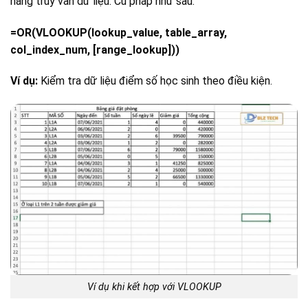
năng truy vấn dữ liệu. Cú pháp như sau:
=OR(VLOOKUP(lookup_value, table_array,
col_index_num, [range_lookup]))
Ví dụ:
Kiểm tra dữ liệu điểm số học sinh theo điều kiện.
Ví dụ khi kết hợp với VLOOKUP