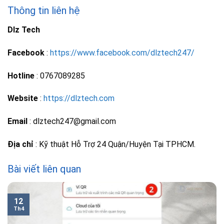
Thông tin liên hệ
Dlz Tech
Facebook
:
https://www.facebook.com/dlztech247/
Hotline
: 0767089285
Website
:
https://dlztech.com
Email
: dlztech247@gmail.com
Địa chỉ
: Kỹ thuật Hỗ Trợ 24 Quận/Huyện Tại TPHCM.
Bài viết liên quan
12
Th4