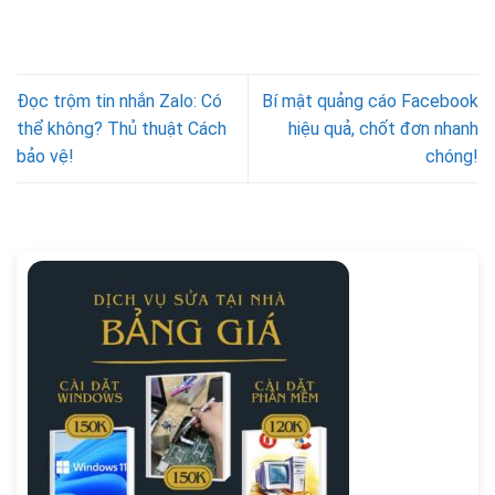
Đọc trộm tin nhắn Zalo: Có
Bí mật quảng cáo Facebook
thể không? Thủ thuật Cách
hiệu quả, chốt đơn nhanh
bảo vệ!
chóng!