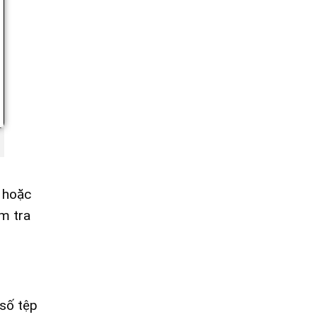
i hoặc
m tra
 số tệp