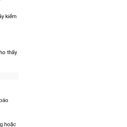
ãy kiểm
cho thấy
 báo
ng hoặc