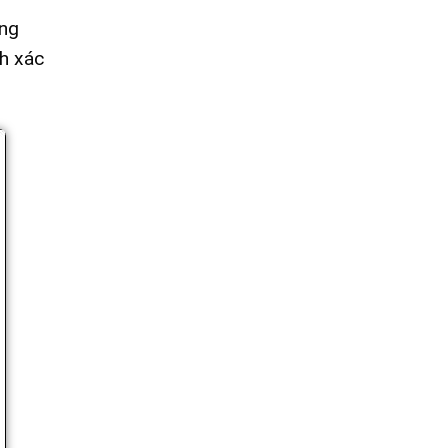
ing
nh xác