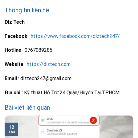
Thông tin liên hệ
Dlz Tech
Facebook
:
https://www.facebook.com/dlztech247/
Hotline
: 0767089285
Website
:
https://dlztech.com
Email
: dlztech247@gmail.com
Địa chỉ
: Kỹ thuật Hỗ Trợ 24 Quận/Huyện Tại TPHCM.
Bài viết liên quan
12
Th4