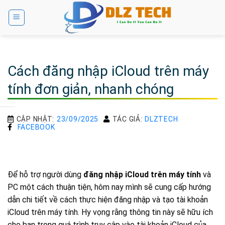
Bỏ
qua
nội
dung
Cách đăng nhập iCloud trên máy
tính đơn giản, nhanh chóng
CẬP NHẬT:
23/09/2025
TÁC GIẢ:
DLZTECH
FACEBOOK
Để hỗ trợ người dùng
đăng nhập iCloud trên máy tính
và
PC một cách thuận tiện, hôm nay mình sẽ cung cấp hướng
dẫn chi tiết về cách thực hiện đăng nhập và tạo tài khoản
iCloud trên máy tính. Hy vọng rằng thông tin này sẽ hữu ích
cho bạn trong quá trình truy cập vào tài khoản iCloud của