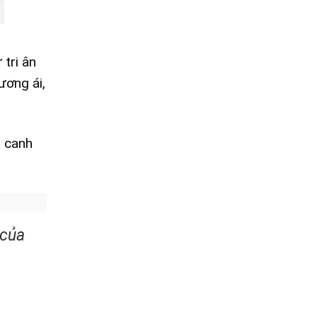
tri ân
ương ái,
, canh
 của