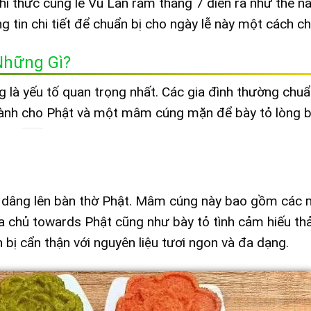
hi thức cúng lễ Vu Lan rằm tháng 7 diễn ra như thế n
 tin chi tiết để chuẩn bị cho ngày lễ này một cách c
Những Gì?
 là yếu tố quan trọng nhất. Các gia đình thường chuẩn
h cho Phật và một mâm cúng mặn để bày tỏ lòng b
 dâng lên bàn thờ Phật. Mâm cúng này bao gồm các 
gia chủ towards Phật cũng như bày tỏ tình cảm hiếu th
ị cẩn thận với nguyên liệu tươi ngon và đa dạng.