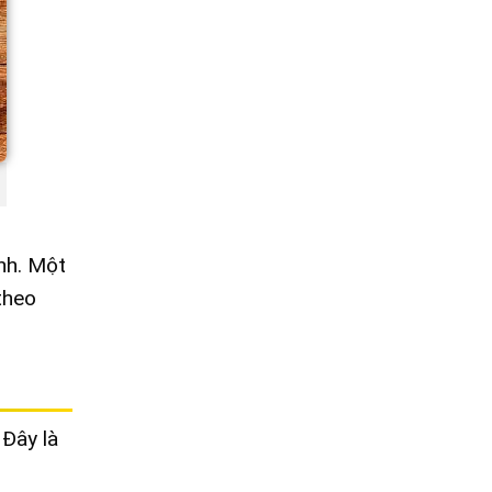
nh. Một
theo
 Đây là