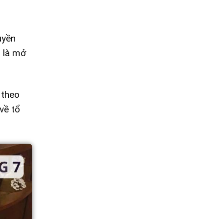
uyền
o là mở
 theo
về tổ