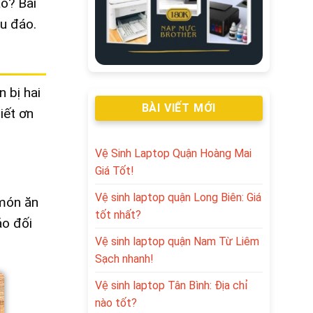
ào? Bài
hu đáo.
 bị hai
BÀI VIẾT MỚI
iết ơn
Vệ Sinh Laptop Quận Hoàng Mai
Giá Tốt!
Vệ sinh laptop quận Long Biên: Giá
món ăn
tốt nhất?
ảo đối
Vệ sinh laptop quận Nam Từ Liêm
Sạch nhanh!
Vệ sinh laptop Tân Bình: Địa chỉ
nào tốt?