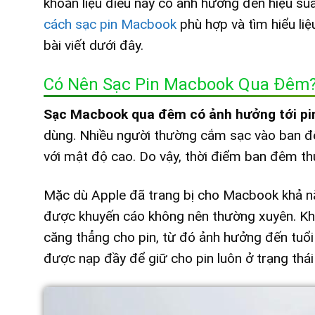
khoăn liệu điều này có ảnh hưởng đến hiệu su
cách sạc pin Macbook
phù hợp và tìm hiểu li
bài viết dưới đây.
Có Nên Sạc Pin Macbook Qua Đêm
Sạc Macbook qua đêm có ảnh hưởng tới pi
dùng. Nhiều người thường cắm sạc vào ban đê
với mật độ cao. Do vậy, thời điểm ban đêm th
Mặc dù Apple đã trang bị cho Macbook khả nă
được khuyến cáo không nên thường xuyên. Khi
căng thẳng cho pin, từ đó ảnh hưởng đến tuổi t
được nạp đầy để giữ cho pin luôn ở trạng thái 