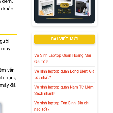
a đêm,
am khảo
BÀI VIẾT MỚI
người
g máy
Vệ Sinh Laptop Quận Hoàng Mai
Giá Tốt!
đêm vẫn
Vệ sinh laptop quận Long Biên: Giá
nh trạng
tốt nhất?
i máy đã
Vệ sinh laptop quận Nam Từ Liêm
Sạch nhanh!
Vệ sinh laptop Tân Bình: Địa chỉ
nào tốt?