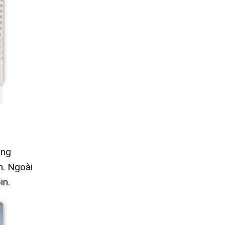
ụng
n. Ngoài
in.