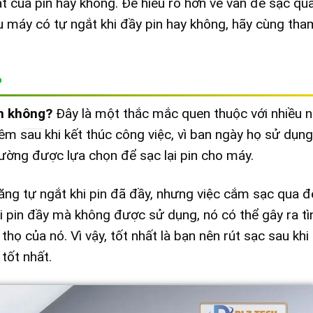
ất của pin hay không. Để hiểu rõ hơn về vấn đề sạc qu
ệu máy có tự ngắt khi đầy pin hay không, hãy cùng th
?
n không
?
Đây là một thắc mắc quen thuộc với nhiều 
m sau khi kết thúc công việc, vì ban ngày họ sử dụn
ường được lựa chọn để sạc lại pin cho máy.
ng tự ngắt khi pin đã đầy, nhưng việc cắm sạc qua 
 pin đầy mà không được sử dụng, nó có thể gây ra tì
họ của nó. Vì vậy, tốt nhất là bạn nên rút sạc sau kh
tốt nhất.