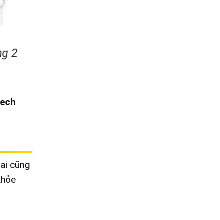
ng 2
Tech
 ai cũng
khỏe