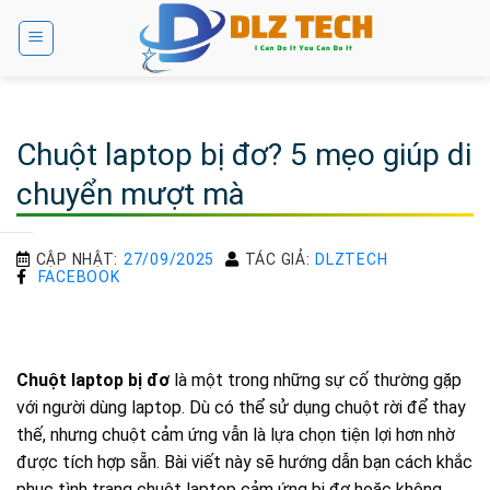
Bỏ
qua
nội
dung
Chuột laptop bị đơ? 5 mẹo giúp di
chuyển mượt mà
CẬP NHẬT:
27/09/2025
TÁC GIẢ:
DLZTECH
FACEBOOK
Chuột laptop bị đơ
là một trong những sự cố thường gặp
với người dùng laptop. Dù có thể sử dụng chuột rời để thay
thế, nhưng chuột cảm ứng vẫn là lựa chọn tiện lợi hơn nhờ
được tích hợp sẵn. Bài viết này sẽ hướng dẫn bạn cách khắc
phục tình trạng chuột laptop cảm ứng bị đơ hoặc không