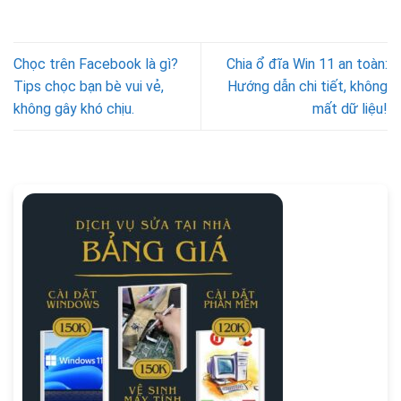
Chọc trên Facebook là gì?
Chia ổ đĩa Win 11 an toàn:
Tips chọc bạn bè vui vẻ,
Hướng dẫn chi tiết, không
không gây khó chịu.
mất dữ liệu!