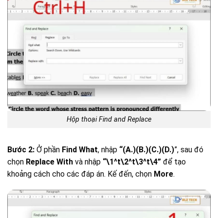
Hộp thoại Find and Replace
Bước 2:
Ở phần
Find What
, nhập
“(A.)(B.)(C.)(D.)
”, sau đó
chọn
Replace With
và nhập
“\1^t\2^t\3^t\4”
để tạo
khoảng cách cho các đáp án. Kế đến, chọn
More
.