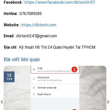
Facebook
:
https://www.facebook.com/dlztech247/
Hotline
: 0767089285
Website
:
https://dlztech.com
Email
: dlztech247@gmail.com
Địa chỉ
: Kỹ thuật Hỗ Trợ 24 Quận/Huyện Tại TPHCM.
Bài viết liên quan
12
Th4