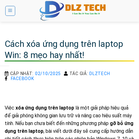
Bỏ
qua
nội
dung
Cách xóa ứng dụng trên laptop
Win: 8 mẹo hay nhất!
CẬP NHẬT:
02/10/2025
TÁC GIẢ:
DLZTECH
FACEBOOK
Việc
xóa ứng dụng trên laptop
là một giải pháp hiệu quả
để giải phóng không gian lưu trữ và nâng cao hiệu suất máy
tính. Nếu bạn chưa biết đến những phương pháp
gỡ bỏ ứng
dụng trên laptop
, bài viết dưới đây sẽ cung cấp hướng dẫn
chi tiết cách thực hiện trên các phiên bản Windows 7, 10 và