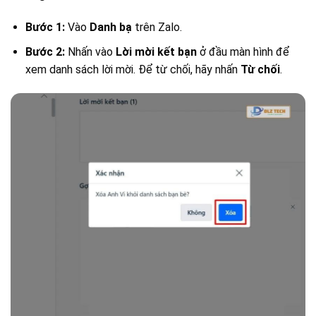
Bước 1:
Vào
Danh bạ
trên Zalo.
Bước 2:
Nhấn vào
Lời mời kết bạn
ở đầu màn hình để
xem danh sách lời mời. Để từ chối, hãy nhấn
Từ chối
.