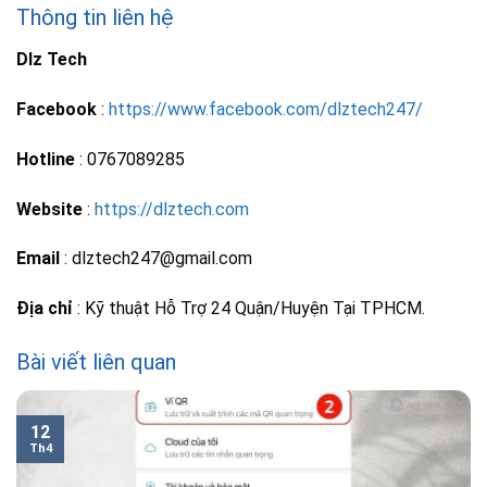
Thông tin liên hệ
Dlz Tech
Facebook
:
https://www.facebook.com/dlztech247/
Hotline
: 0767089285
Website
:
https://dlztech.com
Email
: dlztech247@gmail.com
Địa chỉ
: Kỹ thuật Hỗ Trợ 24 Quận/Huyện Tại TPHCM.
Bài viết liên quan
12
Th4