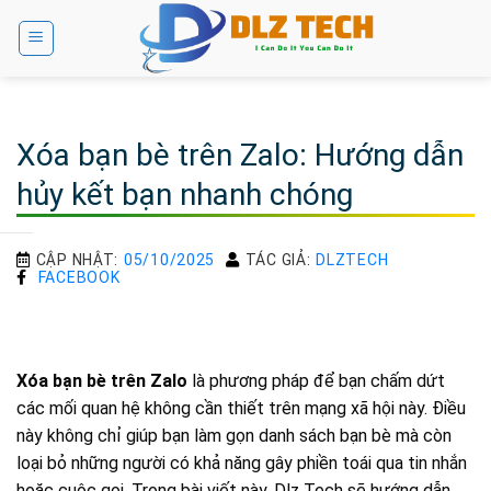
Bỏ
qua
nội
dung
Xóa bạn bè trên Zalo: Hướng dẫn
hủy kết bạn nhanh chóng
CẬP NHẬT:
05/10/2025
TÁC GIẢ:
DLZTECH
FACEBOOK
Xóa bạn bè trên Zalo
là phương pháp để bạn chấm dứt
các mối quan hệ không cần thiết trên mạng xã hội này. Điều
này không chỉ giúp bạn làm gọn danh sách bạn bè mà còn
loại bỏ những người có khả năng gây phiền toái qua tin nhắn
hoặc cuộc gọi. Trong bài viết này, Dlz Tech sẽ hướng dẫn