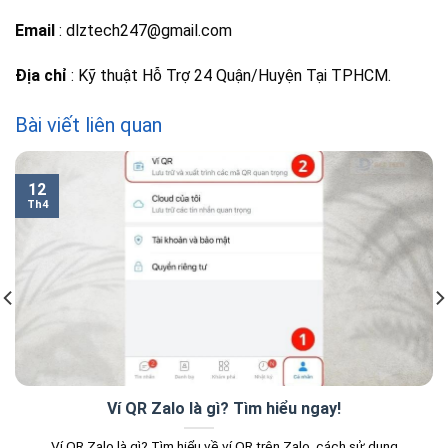
Email
: dlztech247@gmail.com
Địa chỉ
: Kỹ thuật Hỗ Trợ 24 Quận/Huyện Tại TPHCM.
Bài viết liên quan
12
Th4
Ví QR Zalo là gì? Tìm hiểu ngay!
Ví QR Zalo là gì? Tìm hiểu về ví QR trên Zalo, cách sử dụng