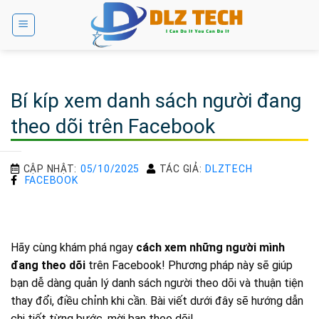
Bỏ
qua
nội
dung
Bí kíp xem danh sách người đang
theo dõi trên Facebook
CẬP NHẬT:
05/10/2025
TÁC GIẢ:
DLZTECH
FACEBOOK
Hãy cùng khám phá ngay
cách xem những người mình
đang theo dõi
trên Facebook! Phương pháp này sẽ giúp
bạn dễ dàng quản lý danh sách người theo dõi và thuận tiện
thay đổi, điều chỉnh khi cần. Bài viết dưới đây sẽ hướng dẫn
chi tiết từng bước, mời bạn theo dõi!