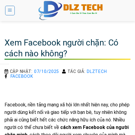
Bỏ
qua
nội
dung
Xem Facebook người chặn: Có
cách nào không?
CẬP NHẬT:
07/10/2025
TÁC GIẢ:
DLZTECH
FACEBOOK
Facebook, nền tảng mạng xã hội lớn nhất hiện nay, cho phép
người dùng kết nối và giao tiếp với bạn bè, tuy nhiên không
phải ai cũng biết hết các chức năng hữu ích của nó. Nhiều
người có thể chưa biết về
cách xem Facebook của người
chặn mình
, cách theo dõi người xem chuyện của mình mà