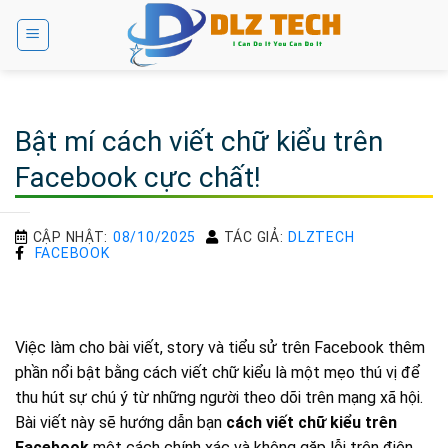
Bỏ
qua
nội
dung
Bật mí cách viết chữ kiểu trên
Facebook cực chất!
CẬP NHẬT:
08/10/2025
TÁC GIẢ:
DLZTECH
FACEBOOK
Việc làm cho bài viết, story và tiểu sử trên Facebook thêm
phần nổi bật bằng cách viết chữ kiểu là một mẹo thú vị để
thu hút sự chú ý từ những người theo dõi trên mạng xã hội.
Bài viết này sẽ hướng dẫn bạn
cách viết chữ kiểu trên
Facebook
một cách chính xác và không gặp lỗi trên điện