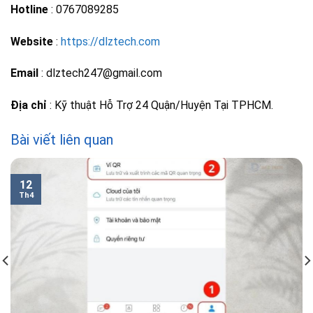
Hotline
: 0767089285
Website
:
https://dlztech.com
Email
: dlztech247@gmail.com
Địa chỉ
: Kỹ thuật Hỗ Trợ 24 Quận/Huyện Tại TPHCM.
Bài viết liên quan
12
Th4