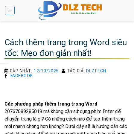
Bỏ
qua
nội
dung
Cách thêm trang trong Word siêu
tốc: Mẹo đơn giản nhất!
CẬP NHẬT:
12/10/2025
TÁC GIẢ:
DLZTECH
FACEBOOK
Các phương pháp thêm trang trong Word
20767089285019 mà không cần sử dụng phím Enter để
chuyển trang là gì? Có những cách nào để tạo thêm trang
mới nhanh chóng hơn không? Dưới đây sẽ là hướng dẫn các
cách khác nhau để chèn trang mới một cách hiệu quả. Hãy