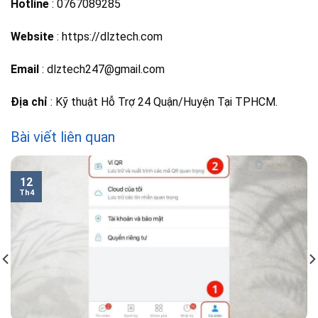
Hotline
: 0767089285
Website
: https://dlztech.com
Email
: dlztech247@gmail.com
Địa chỉ
: Kỹ thuật Hỗ Trợ 24 Quận/Huyện Tại TPHCM.
Bài viết liên quan
12
Th4