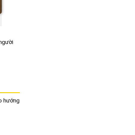
 người
eo hướng