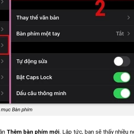
 mục Bàn phím
hần
Thêm bàn phím mới
. Lập tức, bạn sẽ thấy nhiều 