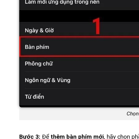
Chọn
Bước 3:
Để
thêm bàn phím mới
, hãy chọn p