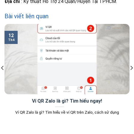
Địa chỉ
: Kỹ thuật Hỗ Trợ 24 Quận/Huyện Tại TPHCM.
Bài viết liên quan
12
Th4
Ví QR Zalo là gì? Tìm hiểu ngay!
Ví QR Zalo là gì? Tìm hiểu về ví QR trên Zalo, cách sử dụng