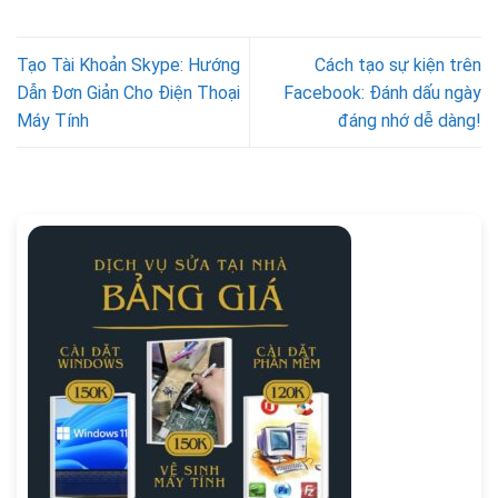
Tạo Tài Khoản Skype: Hướng
Cách tạo sự kiện trên
Dẫn Đơn Giản Cho Điện Thoại
Facebook: Đánh dấu ngày
Máy Tính
đáng nhớ dễ dàng!