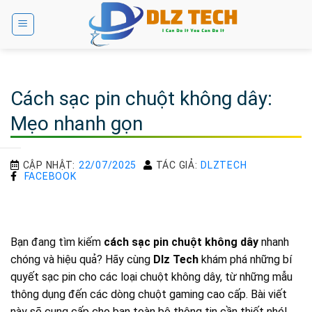
Bỏ
qua
nội
dung
Cách sạc pin chuột không dây:
Mẹo nhanh gọn
CẬP NHẬT:
22/07/2025
TÁC GIẢ:
DLZTECH
FACEBOOK
Bạn đang tìm kiếm
cách sạc pin chuột không dây
nhanh
chóng và hiệu quả? Hãy cùng
Dlz Tech
khám phá những bí
quyết sạc pin cho các loại chuột không dây, từ những mẫu
thông dụng đến các dòng chuột gaming cao cấp. Bài viết
này sẽ cung cấp cho bạn toàn bộ thông tin cần thiết nhé!