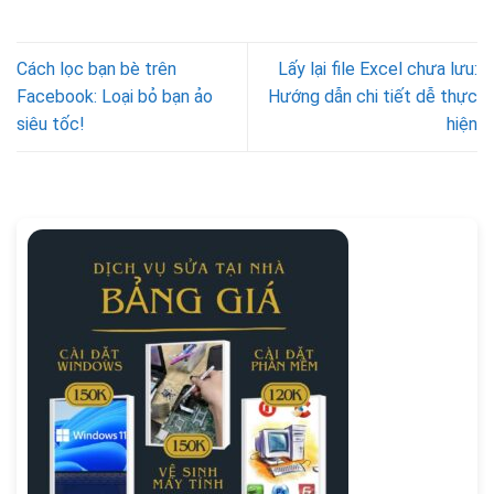
Cách lọc bạn bè trên
Lấy lại file Excel chưa lưu:
Facebook: Loại bỏ bạn ảo
Hướng dẫn chi tiết dễ thực
siêu tốc!
hiện