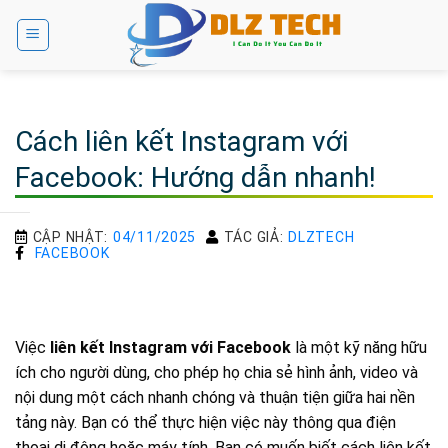
Bỏ
qua
nội
dung
Cách liên kết Instagram với
Facebook: Hướng dẫn nhanh!
CẬP NHẬT:
04/11/2025
TÁC GIẢ:
DLZTECH
FACEBOOK
Việc
liên kết Instagram với Facebook
là một kỹ năng hữu
ích cho người dùng, cho phép họ chia sẻ hình ảnh, video và
nội dung một cách nhanh chóng và thuận tiện giữa hai nền
tảng này. Bạn có thể thực hiện việc này thông qua điện
thoại di động hoặc máy tính. Bạn có muốn biết cách liên kết