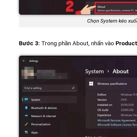
Chọn System kéo xuốn
Bước 3:
Trong phần About, nhấn vào
Product