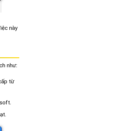
iệc này
ích như:
cấp từ
soft.
ạt.