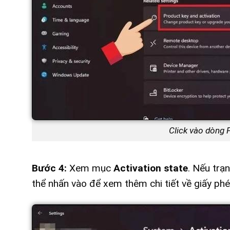
Click vào dòng 
Bước 4:
Xem mục
Activation state
. Nếu trạn
thể nhấn vào để xem thêm chi tiết về giấy phé