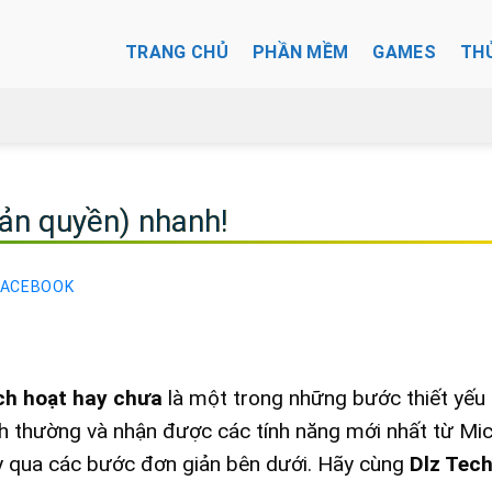
TRANG CHỦ
PHẦN MỀM
GAMES
TH
bản quyền) nhanh!
FACEBOOK
ch hoạt hay chưa
là một trong những bước thiết yế
h thường và nhận được các tính năng mới nhất từ Mic
ày qua các bước đơn giản bên dưới. Hãy cùng
Dlz Tec