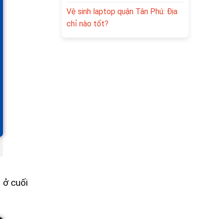
Vệ sinh laptop quận Tân Phú: Địa
chỉ nào tốt?
t
ở cuối