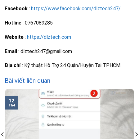
Facebook
:
https://www.facebook.com/dlztech247/
Hotline
: 0767089285
Website
:
https://dlztech.com
Email
: dlztech247@gmail.com
Địa chỉ
: Kỹ thuật Hỗ Trợ 24 Quận/Huyện Tại TPHCM.
Bài viết liên quan
12
Th4