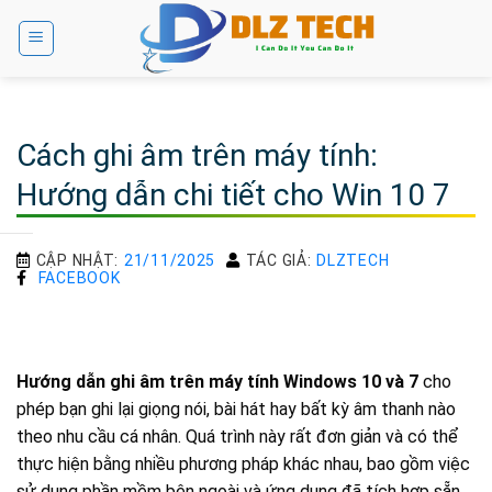
Bỏ
qua
nội
dung
Cách ghi âm trên máy tính:
Hướng dẫn chi tiết cho Win 10 7
CẬP NHẬT:
21/11/2025
TÁC GIẢ:
DLZTECH
FACEBOOK
Hướng dẫn ghi âm trên máy tính Windows 10 và 7
cho
phép bạn ghi lại giọng nói, bài hát hay bất kỳ âm thanh nào
theo nhu cầu cá nhân. Quá trình này rất đơn giản và có thể
thực hiện bằng nhiều phương pháp khác nhau, bao gồm việc
sử dụng phần mềm bên ngoài và ứng dụng đã tích hợp sẵn