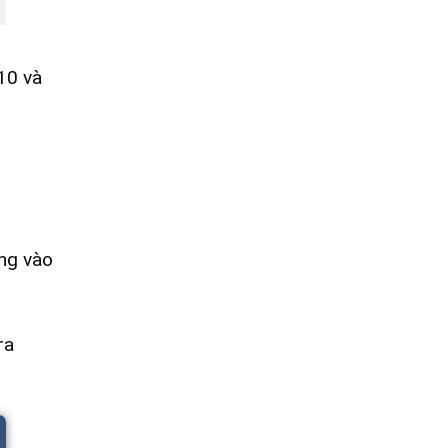
10 và
úng vào
ra