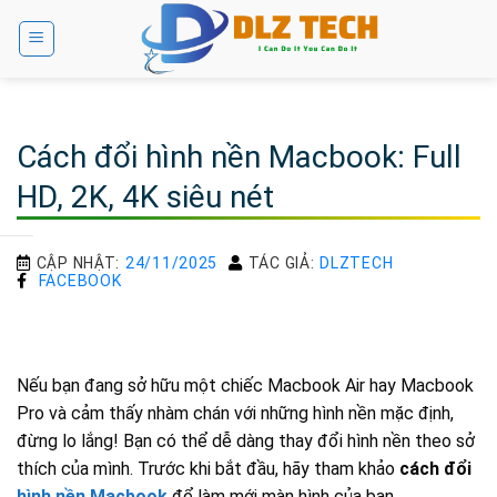
Bỏ
qua
nội
dung
Cách đổi hình nền Macbook: Full
HD, 2K, 4K siêu nét
CẬP NHẬT:
24/11/2025
TÁC GIẢ:
DLZTECH
FACEBOOK
Nếu bạn đang sở hữu một chiếc Macbook Air hay Macbook
Pro và cảm thấy nhàm chán với những hình nền mặc định,
đừng lo lắng! Bạn có thể dễ dàng thay đổi hình nền theo sở
thích của mình. Trước khi bắt đầu, hãy tham khảo
cách đổi
hình nền Macbook
để làm mới màn hình của bạn.