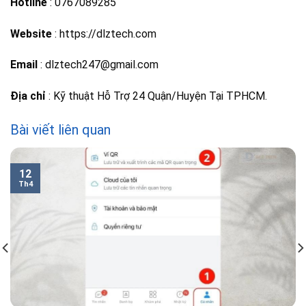
Hotline
: 0767089285
Website
: https://dlztech.com
Email
: dlztech247@gmail.com
Địa chỉ
: Kỹ thuật Hỗ Trợ 24 Quận/Huyện Tại TPHCM.
Bài viết liên quan
12
Th4