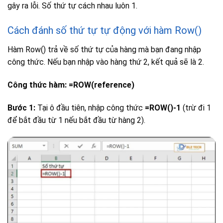
gây ra lỗi. Số thứ tự cách nhau luôn 1.
Cách đánh số thứ tự tự động với hàm Row()
Hàm Row() trả về số thứ tự của hàng mà bạn đang nhập
công thức. Nếu bạn nhập vào hàng thứ 2, kết quả sẽ là 2.
Công thức hàm:
=ROW(reference)
Bước 1:
Tại ô đầu tiên, nhập công thức
=ROW()-1
(trừ đi 1
để bắt đầu từ 1 nếu bắt đầu từ hàng 2).