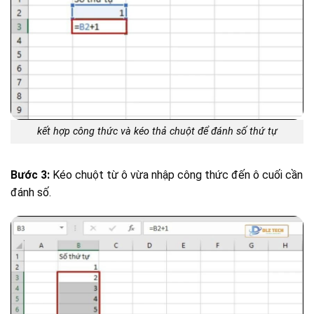
kết hợp công thức và kéo thả chuột để đánh số thứ tự
Bước 3:
Kéo chuột từ ô vừa nhập công thức đến ô cuối cần
đánh số.