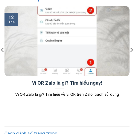
12
Th4
Ví QR Zalo là gì? Tìm hiểu ngay!
Ví QR Zalo là gì? Tìm hiểu về ví QR trên Zalo, cách sử dụng
Cách đánh số trang trong