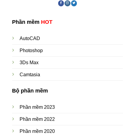
Phần mềm
HOT
AutoCAD
Photoshop
3Ds Max
Camtasia
Bộ phần mềm
Phần mềm 2023
Phần mềm 2022
Phần mềm 2020