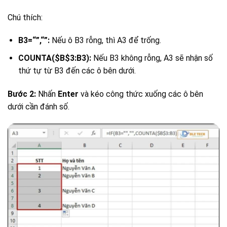
Chú thích:
B3=“”,“”:
Nếu ô B3 rỗng, thì A3 để trống.
COUNTA($B$3:B3):
Nếu B3 không rỗng, A3 sẽ nhận số
thứ tự từ B3 đến các ô bên dưới.
Bước 2:
Nhấn
Enter
và kéo công thức xuống các ô bên
dưới cần đánh số.