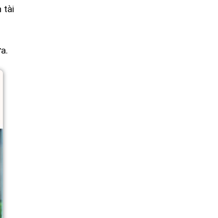
 tài
a.