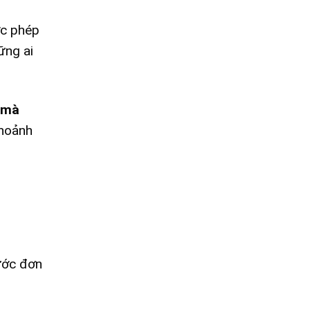
ợc phép
ững ai
 mà
khoảnh
ước đơn