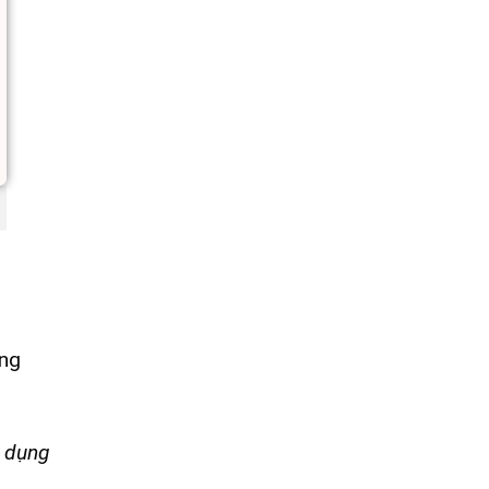
ăng
g dụng