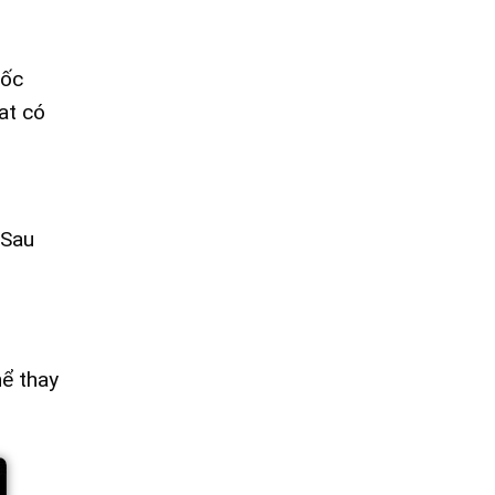
uốc
at có
 Sau
ể thay