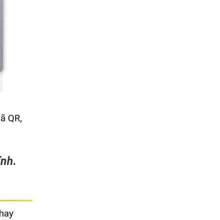
mã QR,
ính.
 hay