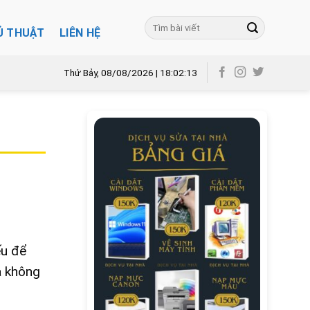
Ủ THUẬT
LIÊN HỆ
Thứ Bảy, 08/08/2026 | 18:02:14
ếu để
à không