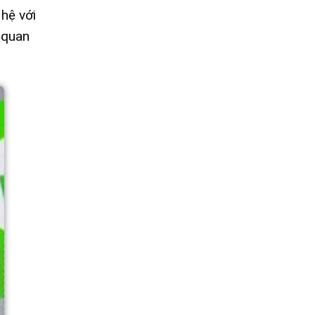
hệ với
 quan