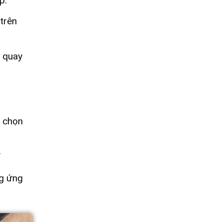
p.
trên
 quay
y chọn
.
ng ứng