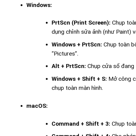
Windows:
PrtScn (Print Screen):
Chụp toàn
dụng chỉnh sửa ảnh (như Paint) và 
Windows + PrtScn:
Chụp toàn bộ
“Pictures”.
Alt + PrtScn:
Chụp cửa sổ đang h
Windows + Shift + S:
Mở công cụ
chụp toàn màn hình.
macOS:
Command + Shift + 3:
Chụp toàn