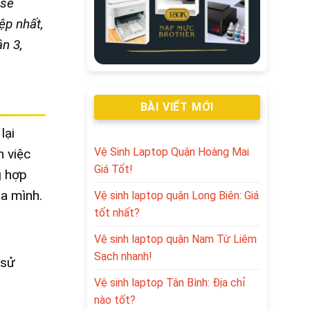
 sẽ
ệp nhất,
n 3,
BÀI VIẾT MỚI
lại
Vệ Sinh Laptop Quận Hoàng Mai
n việc
Giá Tốt!
g hợp
a mình.
Vệ sinh laptop quận Long Biên: Giá
tốt nhất?
Vệ sinh laptop quận Nam Từ Liêm
Sạch nhanh!
 sử
Vệ sinh laptop Tân Bình: Địa chỉ
nào tốt?