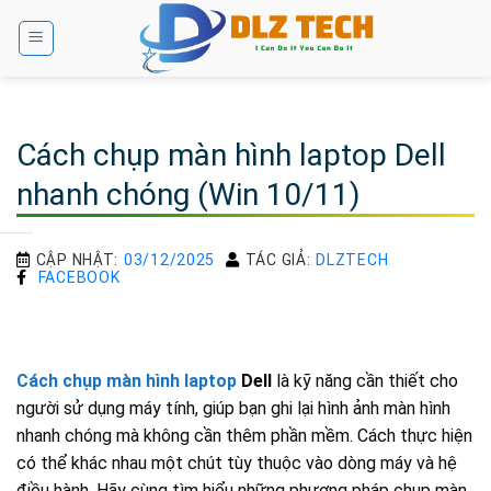
Bỏ
qua
nội
dung
Cách chụp màn hình laptop Dell
nhanh chóng (Win 10/11)
CẬP NHẬT:
03/12/2025
TÁC GIẢ:
DLZTECH
FACEBOOK
Cách chụp màn hình laptop
Dell
là kỹ năng cần thiết cho
người sử dụng máy tính, giúp bạn ghi lại hình ảnh màn hình
nhanh chóng mà không cần thêm phần mềm. Cách thực hiện
có thể khác nhau một chút tùy thuộc vào dòng máy và hệ
điều hành. Hãy cùng tìm hiểu những phương pháp chụp màn