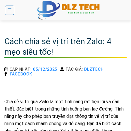
Bỏ
qua
nội
dung
Cách chia sẻ vị trí trên Zalo: 4
mẹo siêu tốc!
CẬP NHẬT:
05/12/2025
TÁC GIẢ:
DLZTECH
FACEBOOK
Chia sẻ vị trí qua
Zalo
là một tính năng rất tiện lợi và cần
thiết, đặc biệt trong những tình huống bạn lạc đường. Tính
năng này cho phép bạn truyền đạt thông tin về vị trí của
mình một cách nhanh chóng và dễ dàng. Bạn đã biết cách
chia sẻ vị trí trên ứng dụng Zalo thông qua điện thoại