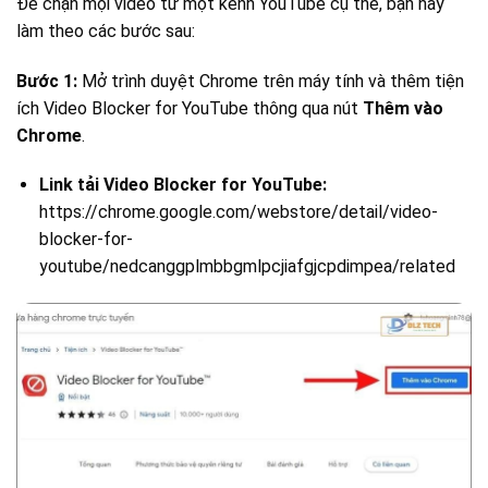
Để chặn mọi video từ một kênh YouTube cụ thể, bạn hãy
làm theo các bước sau:
Bước 1:
Mở trình duyệt Chrome trên máy tính và thêm tiện
ích Video Blocker for YouTube thông qua nút
Thêm vào
Chrome
.
Link tải Video Blocker for YouTube:
https://chrome.google.com/webstore/detail/video-
blocker-for-
youtube/nedcanggplmbbgmlpcjiafgjcpdimpea/related