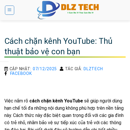
Bỏ
qua
nội
dung
Cách chặn kênh YouTube: Thủ
thuật bảo vệ con bạn
CẬP NHẬT:
07/12/2025
TÁC GIẢ:
DLZTECH
FACEBOOK
Việc nắm rõ
cách chặn kênh YouTube
sẽ giúp người dùng
hạn chế tối đa những nội dung không phù hợp trên nền tảng
này. Cách thức này đặc biệt quan trọng đối với các gia đình
có trẻ nhỏ, nhằm bảo vệ sự tiếp xúc của trẻ với các thông
tin độc hại. Bài viết dưới đây sẽ hướng dẫn chi tiết nhiều