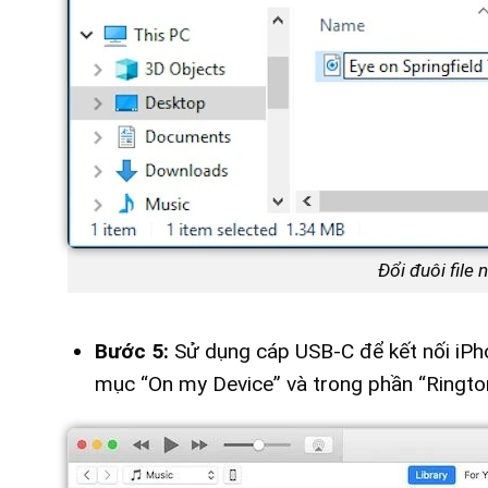
Đổi đuôi file
Bước 5:
Sử dụng cáp USB-C để kết nối iPho
mục “On my Device” và trong phần “Ringto