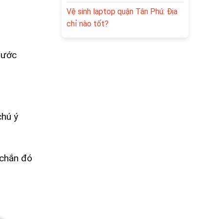
Vệ sinh laptop quận Tân Phú: Địa
chỉ nào tốt?
bước
chú ý
c chắn đó