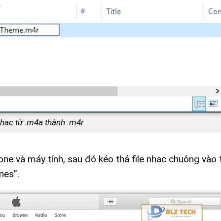
 nhac từ .m4a thành .m4r
ne và máy tính, sau đó kéo thả file nhạc chuông vào 
nes”.