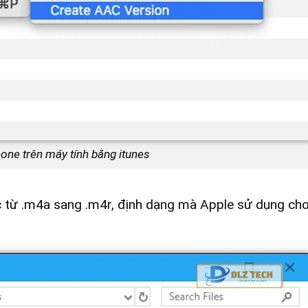
one trên máy tính bằng itunes
c từ .m4a sang .m4r, định dạng mà Apple sử dụng ch