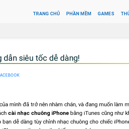
TRANG CHỦ
PHẦN MỀM
GAMES
TH
 dẫn siêu tốc dễ dàng!
FACEBOOK
 của mình đã trở nên nhàm chán, và đang muốn làm m
cách
cài nhạc chuông iPhone
bằng iTunes cũng như k
 bạn dễ dàng tùy chỉnh nhạc chuông cho chiếc iPhon