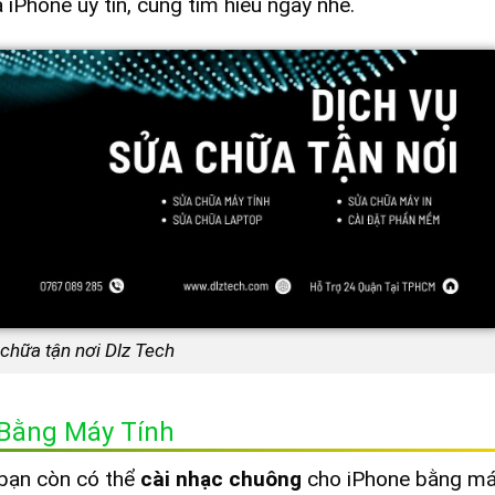
iPhone uy tín, cùng tìm hiểu ngay nhé.
 chữa tận nơi Dlz Tech
 Bằng Máy Tính
 bạn còn có thể
cài nhạc chuông
cho iPhone bằng máy