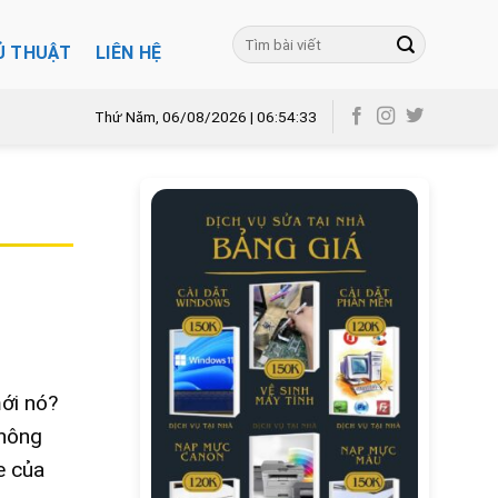
Ủ THUẬT
LIÊN HỆ
Thứ Năm, 06/08/2026 | 06:54:34
ới nó?
hông
e của