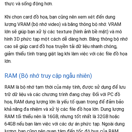
thực và sống động hơn.
Khi chọn card đồ họa, bạn cũng nên xem xét đến dung
lượng VRAM (bộ nhớ video) và băng thông bộ nhớ. VRAM
lớn sẽ giúp bạn xử lý các texture (hình ảnh bề mặt) và mô
hình 3D phức tạp một cách dễ dàng hơn. Băng thông bộ nhớ
cao sẽ giúp card đồ họa truyền tải dữ liệu nhanh chóng,
giảm thiểu tình trạng giật lag khi làm việc với các file đồ họa
lớn.
RAM (Bộ nhớ truy cập ngẫu nhiên)
RAM là bộ nhớ tạm thời của máy tính, được sử dụng để lưu
trữ dữ liệu và các chương trình đang chạy. Đối với PC đồ
họa, RAM dung lượng lớn là yếu tố quan trọng để đảm bảo
khả năng đa nhiệm và xử lý các file đồ họa lớn. Dung lượng
RAM tối thiểu nên là 16GB, nhưng tốt nhất là 32GB hoặc
64GB nếu bạn làm việc với các dự án phức tạp. Ngoài dung
lượng, bạn cũng nên quan tâm đến tốc độ bus của RAM.