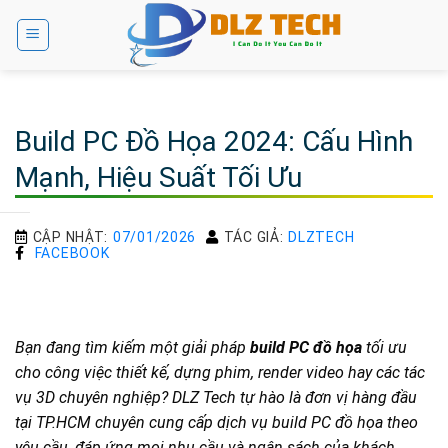
Bỏ
qua
nội
dung
Build PC Đồ Họa 2024: Cấu Hình
Mạnh, Hiệu Suất Tối Ưu
CẬP NHẬT:
07/01/2026
TÁC GIẢ:
DLZTECH
FACEBOOK
Bạn đang tìm kiếm một giải pháp
build PC đồ họa
tối ưu
cho công việc thiết kế, dựng phim, render video hay các tác
vụ 3D chuyên nghiệp? DLZ Tech tự hào là đơn vị hàng đầu
tại TP.HCM chuyên cung cấp dịch vụ build PC đồ họa theo
yêu cầu, đáp ứng mọi nhu cầu và ngân sách của khách