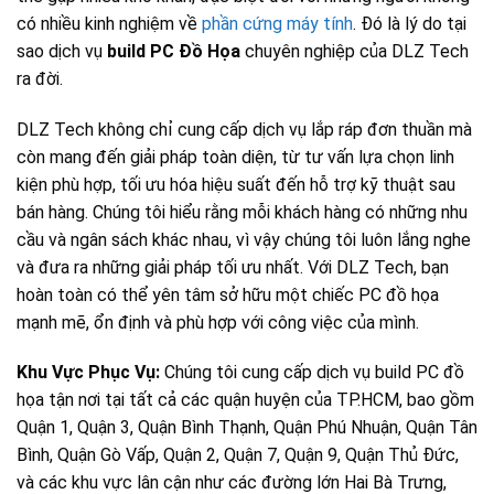
có nhiều kinh nghiệm về
phần cứng máy tính
. Đó là lý do tại
sao dịch vụ
build PC Đồ Họa
chuyên nghiệp của DLZ Tech
ra đời.
DLZ Tech không chỉ cung cấp dịch vụ lắp ráp đơn thuần mà
còn mang đến giải pháp toàn diện, từ tư vấn lựa chọn linh
kiện phù hợp, tối ưu hóa hiệu suất đến hỗ trợ kỹ thuật sau
bán hàng. Chúng tôi hiểu rằng mỗi khách hàng có những nhu
cầu và ngân sách khác nhau, vì vậy chúng tôi luôn lắng nghe
và đưa ra những giải pháp tối ưu nhất. Với DLZ Tech, bạn
hoàn toàn có thể yên tâm sở hữu một chiếc PC đồ họa
mạnh mẽ, ổn định và phù hợp với công việc của mình.
Khu Vực Phục Vụ:
Chúng tôi cung cấp dịch vụ build PC đồ
họa tận nơi tại tất cả các quận huyện của TP.HCM, bao gồm
Quận 1, Quận 3, Quận Bình Thạnh, Quận Phú Nhuận, Quận Tân
Bình, Quận Gò Vấp, Quận 2, Quận 7, Quận 9, Quận Thủ Đức,
và các khu vực lân cận như các đường lớn Hai Bà Trưng,