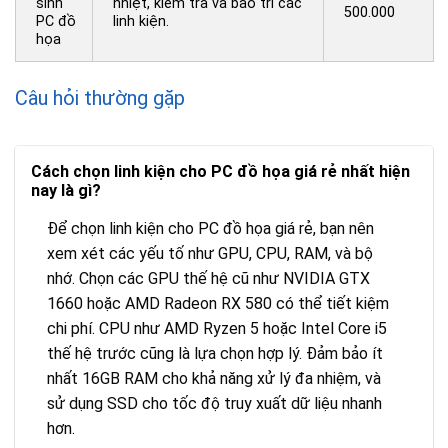
sinh
nhiệt, kiểm tra và bảo trì các
500.000
PC đồ
linh kiện.
họa
Câu hỏi thường gặp
Cách chọn linh kiện cho PC đồ họa giá rẻ nhất hiện
nay là gì?
Để chọn linh kiện cho PC đồ họa giá rẻ, bạn nên
xem xét các yếu tố như GPU, CPU, RAM, và bộ
nhớ. Chọn các GPU thế hệ cũ như NVIDIA GTX
1660 hoặc AMD Radeon RX 580 có thể tiết kiệm
chi phí. CPU như AMD Ryzen 5 hoặc Intel Core i5
thế hệ trước cũng là lựa chọn hợp lý. Đảm bảo ít
nhất 16GB RAM cho khả năng xử lý đa nhiệm, và
sử dụng SSD cho tốc độ truy xuất dữ liệu nhanh
hơn.