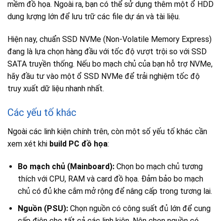
mềm đồ họa. Ngoài ra, bạn có thể sử dụng thêm một ổ HDD
dung lượng lớn để lưu trữ các file dự án và tài liệu.
Hiện nay, chuẩn SSD NVMe (Non-Volatile Memory Express)
đang là lựa chọn hàng đầu với tốc độ vượt trội so với SSD
SATA truyền thống. Nếu bo mạch chủ của bạn hỗ trợ NVMe,
hãy đầu tư vào một ổ SSD NVMe để trải nghiệm tốc độ
truy xuất dữ liệu nhanh nhất.
Các yếu tố khác
Ngoài các linh kiện chính trên, còn một số yếu tố khác cần
xem xét khi
build PC đồ họa
:
Bo mạch chủ (Mainboard):
Chọn bo mạch chủ tương
thích với CPU, RAM và card đồ họa. Đảm bảo bo mạch
chủ có đủ khe cắm mở rộng để nâng cấp trong tương lai.
Nguồn (PSU):
Chọn nguồn có công suất đủ lớn để cung
cấp điện cho tất cả các linh kiện. Nên chọn nguồn có