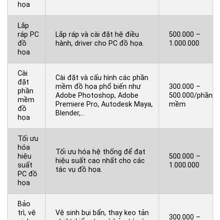
họa
Lắp
ráp PC
Lắp ráp và cài đặt hệ điều
500.000 –
đồ
hành, driver cho PC đồ họa.
1.000.000
họa
Cài
Cài đặt và cấu hình các phần
đặt
mềm đồ họa phổ biến như
300.000 –
phần
Adobe Photoshop, Adobe
500.000/phần
mềm
Premiere Pro, Autodesk Maya,
mềm
đồ
Blender,…
họa
Tối ưu
hóa
Tối ưu hóa hệ thống để đạt
hiệu
500.000 –
hiệu suất cao nhất cho các
suất
1.000.000
tác vụ đồ họa.
PC đồ
họa
Bảo
trì, vệ
Vệ sinh bụi bẩn, thay keo tản
300.000 –