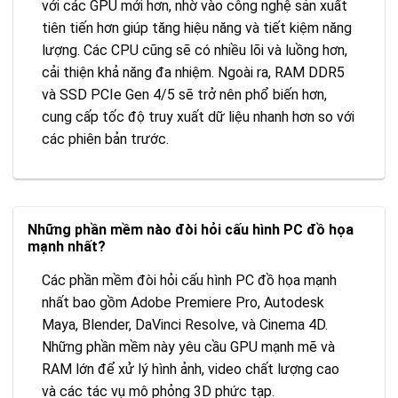
với các GPU mới hơn, nhờ vào công nghệ sản xuất
tiên tiến hơn giúp tăng hiệu năng và tiết kiệm năng
lượng. Các CPU cũng sẽ có nhiều lõi và luồng hơn,
cải thiện khả năng đa nhiệm. Ngoài ra, RAM DDR5
và SSD PCIe Gen 4/5 sẽ trở nên phổ biến hơn,
cung cấp tốc độ truy xuất dữ liệu nhanh hơn so với
các phiên bản trước.
Những phần mềm nào đòi hỏi cấu hình PC đồ họa
mạnh nhất?
Các phần mềm đòi hỏi cấu hình PC đồ họa mạnh
nhất bao gồm Adobe Premiere Pro, Autodesk
Maya, Blender, DaVinci Resolve, và Cinema 4D.
Những phần mềm này yêu cầu GPU mạnh mẽ và
RAM lớn để xử lý hình ảnh, video chất lượng cao
và các tác vụ mô phỏng 3D phức tạp.