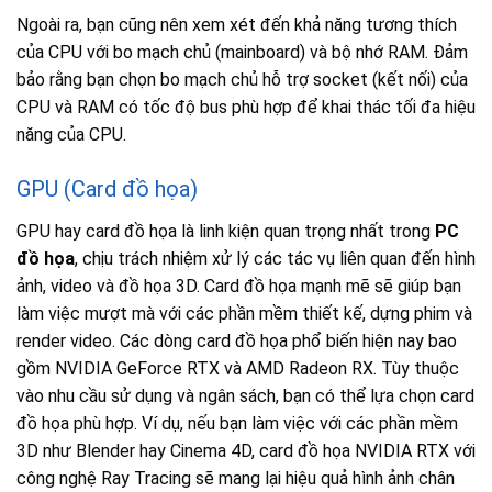
Ngoài ra, bạn cũng nên xem xét đến khả năng tương thích
của CPU với bo mạch chủ (mainboard) và bộ nhớ RAM. Đảm
bảo rằng bạn chọn bo mạch chủ hỗ trợ socket (kết nối) của
CPU và RAM có tốc độ bus phù hợp để khai thác tối đa hiệu
năng của CPU.
GPU (Card đồ họa)
GPU hay card đồ họa là linh kiện quan trọng nhất trong
PC
đồ họa
, chịu trách nhiệm xử lý các tác vụ liên quan đến hình
ảnh, video và đồ họa 3D. Card đồ họa mạnh mẽ sẽ giúp bạn
làm việc mượt mà với các phần mềm thiết kế, dựng phim và
render video. Các dòng card đồ họa phổ biến hiện nay bao
gồm NVIDIA GeForce RTX và AMD Radeon RX. Tùy thuộc
vào nhu cầu sử dụng và ngân sách, bạn có thể lựa chọn card
đồ họa phù hợp. Ví dụ, nếu bạn làm việc với các phần mềm
3D như Blender hay Cinema 4D, card đồ họa NVIDIA RTX với
công nghệ Ray Tracing sẽ mang lại hiệu quả hình ảnh chân