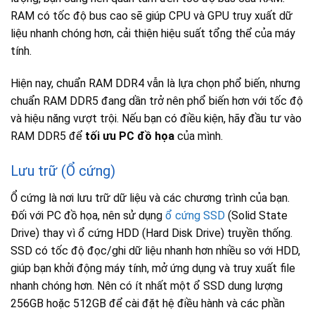
RAM có tốc độ bus cao sẽ giúp CPU và GPU truy xuất dữ
liệu nhanh chóng hơn, cải thiện hiệu suất tổng thể của máy
tính.
Hiện nay, chuẩn RAM DDR4 vẫn là lựa chọn phổ biến, nhưng
chuẩn RAM DDR5 đang dần trở nên phổ biến hơn với tốc độ
và hiệu năng vượt trội. Nếu bạn có điều kiện, hãy đầu tư vào
RAM DDR5 để
tối ưu PC đồ họa
của mình.
Lưu trữ (Ổ cứng)
Ổ cứng là nơi lưu trữ dữ liệu và các chương trình của bạn.
Đối với PC đồ họa, nên sử dụng
ổ cứng SSD
(Solid State
Drive) thay vì ổ cứng HDD (Hard Disk Drive) truyền thống.
SSD có tốc độ đọc/ghi dữ liệu nhanh hơn nhiều so với HDD,
giúp bạn khởi động máy tính, mở ứng dụng và truy xuất file
nhanh chóng hơn. Nên có ít nhất một ổ SSD dung lượng
256GB hoặc 512GB để cài đặt hệ điều hành và các phần